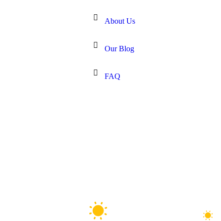
About Us
Our Blog
FAQ
S
32°C
HURGHADA