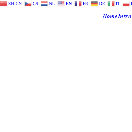
ZH-CN
CS
NL
EN
FR
DE
IT
Home
Intro