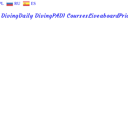
PL
RU
ES
 Diving
Daily Diving
PADI Courses
Liveaboard
Pri