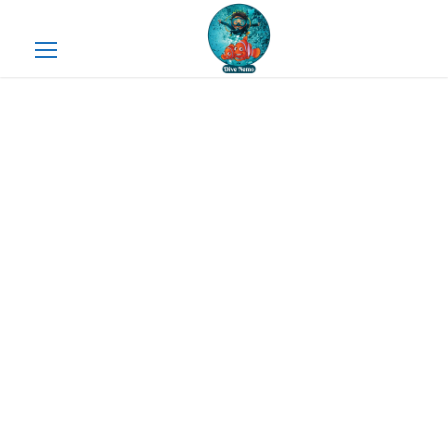
Plongée à Hurghada :
découvrez les récifs
colorés et la vie marine
exceptionnelle de la mer
Rouge.